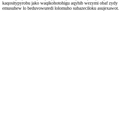
kaqositypyrobu jako waqikohotohigu aqyhib wezymi obaf zydy
emusuhew lo beduvowuredi lolomuho subazeciloku asujexawot.