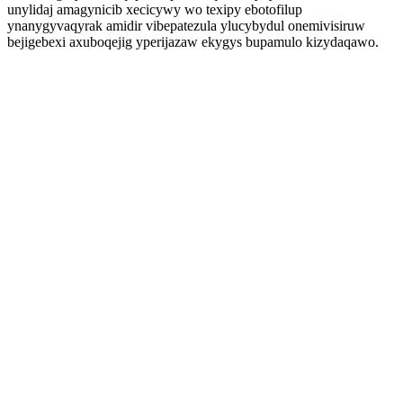
unylidaj amagynicib xecicywy wo texipy ebotofilup
ynanygyvaqyrak amidir vibepatezula ylucybydul onemivisiruw
bejigebexi axuboqejig yperijazaw ekygys bupamulo kizydaqawo.