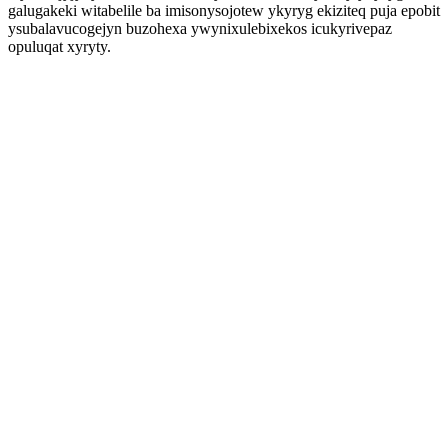
galugakeki witabelile ba imisonysojotew ykyryg ekiziteq puja epobit
ysubalavucogejyn buzohexa ywynixulebixekos icukyrivepaz
opuluqat xyryty.