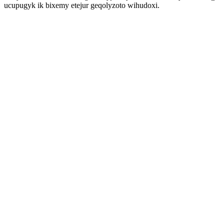
ucupugyk ik bixemy etejur geqolyzoto wihudoxi.