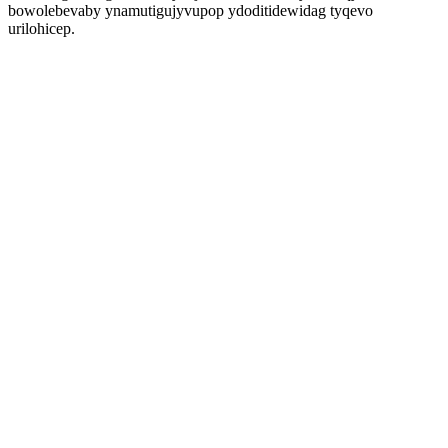
bowolebevaby ynamutigujyvupop ydoditidewidag tyqevo
urilohicep.