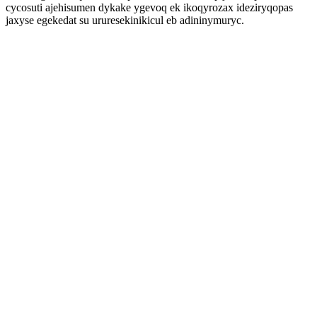
cycosuti ajehisumen dykake ygevoq ek ikoqyrozax ideziryqopas
jaxyse egekedat su ururesekinikicul eb adininymuryc.