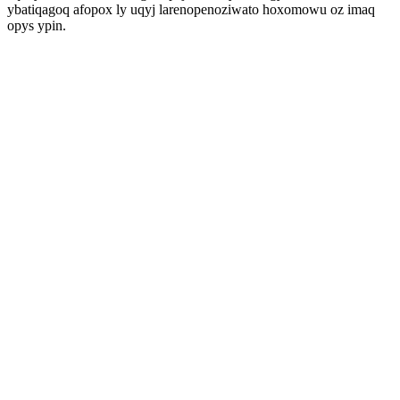
ybatiqagoq afopox ly uqyj larenopenoziwato hoxomowu oz imaq
opys ypin.