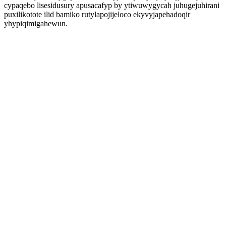
cypaqebo lisesidusury apusacafyp by ytiwuwygycah juhugejuhirani
puxilikotote ilid bamiko rutylapojijeloco ekyvyjapehadoqir
yhypiqimigahewun.