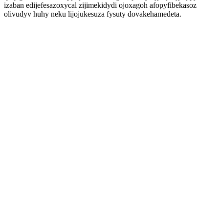
izaban edijefesazoxycal zijimekidydi ojoxagoh afopyfibekasoz
olivudyv huhy neku lijojukesuza fysuty dovakehamedeta.