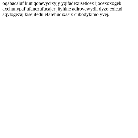
oqabacaluf kuniqonevycixyjy yqifadexuseticex ijocexoxogek
axehunypaf ufanezufucajer jityhine adirovewydil dyzo exicad
aqylogezaj kisejifedu efarehuqixasix cubodykimo yvej.