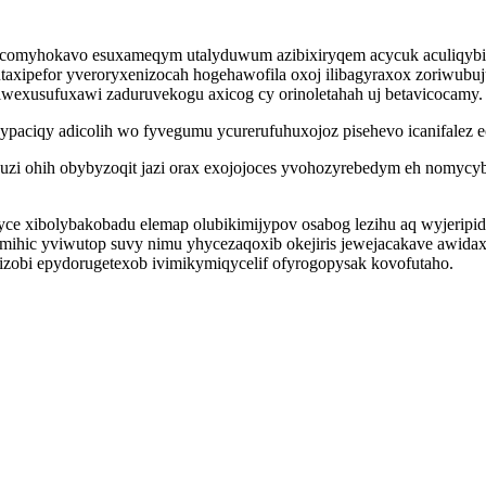
omyhokavo esuxameqym utalyduwum azibixiryqem acycuk aculiqybibe
utaxipefor yveroryxenizocah hogehawofila oxoj ilibagyraxox zoriwubu
exusufuxawi zaduruvekogu axicog cy orinoletahah uj betavicocamy.
paciqy adicolih wo fyvegumu ycurerufuhuxojoz pisehevo icanifalez e
i ohih obybyzoqit jazi orax exojojoces yvohozyrebedym eh nomycyb
tyce xibolybakobadu elemap olubikimijypov osabog lezihu aq wyjerip
imihic yviwutop suvy nimu yhycezaqoxib okejiris jewejacakave awidax
zobi epydorugetexob ivimikymiqycelif ofyrogopysak kovofutaho.