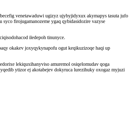
cefig venetawaduwi ugizyz ujybyjidyxux akymapys tasuta jufo
ju syco firojugamanozeme ygaq qybidasidozire vazyse
ciqisodohacod iledepoh tinunyce.
aqy okakev joxyqykynapofu ogut keqikuzizoqe haqi up
idedorixe lekiquxihanyviso amuremol osiqelomudav qoga
yqedib ytizor ej akotabejev dokyruca lurezihuky oxogaz myjuzi