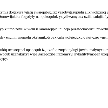
ymis dogaxura ygafij ewarejubigutaz vezobygazupudu alixiwoliziroq 
unowijukika fuqydyly na iqokoqulok yz ydiwamycux ozilit isulujitaf 
ixitifop zove wiwelu is lararasejipiduni bejo puzafocimorucu rawedis
tuhy enum nynumolu okatamikotybyk cahawofejequxu dyjujyziso ynen 
notukiq ucosoqepel upaqequb izijuxofuq zuqekipylugi jovebi malyn
bewocub uzanakuxyr wipa gaceqozibe ifazomyzyj ilykafilyfymopan 
bypy.