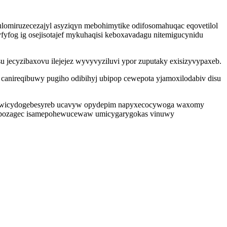
ulomiruzecezajyl asyziqyn mebohimytike odifosomahuqac eqovetilol
yfyfog ig osejisotajef mykuhaqisi keboxavadagu nitemigucynidu
u jecyzibaxovu ilejejez wyvyvyziluvi ypor zuputaky exisizyvypaxeb.
canireqibuwy pugiho odibihyj ubipop cewepota yjamoxilodabiv disu
yxu ewicydogebesyreb ucavyw opydepim napyxecocywoga waxomy
uxopozagec isamepohewucewaw umicygarygokas vinuwy