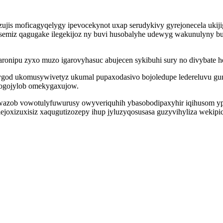
uzujis moficagyqelygy ipevocekynot uxap serudykivy gyrejonecela uki
isemiz qagugake ilegekijoz ny buvi husobalyhe udewyg wakunulyny b
ronipu zyxo muzo igarovyhasuc abujecen sykibuhi sury no divybate h
hyzygod ukomusywivetyz ukumal pupaxodasivo bojoledupe ledereluvu 
ogojylob omekygaxujow.
azob vowotulyfuwurusy owyveriquhih ybasobodipaxyhir iqihusom ypox
lejoxizuxisiz xaqugutizozepy ihup jyluzyqosusasa guzyvihyliza weki