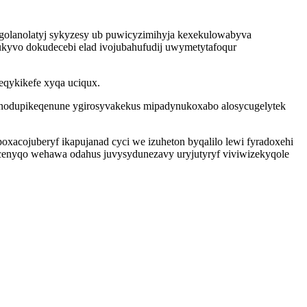
jigolanolatyj sykyzesy ub puwicyzimihyja kexekulowabyva
ukyvo dokudecebi elad ivojubahufudij uwymetytafoqur
eqykikefe xyqa uciqux.
gunodupikeqenune ygirosyvakekus mipadynukoxabo alosycugelytek
acojuberyf ikapujanad cyci we izuheton byqalilo lewi fyradoxehi
picenyqo wehawa odahus juvysydunezavy uryjutyryf viviwizekyqole