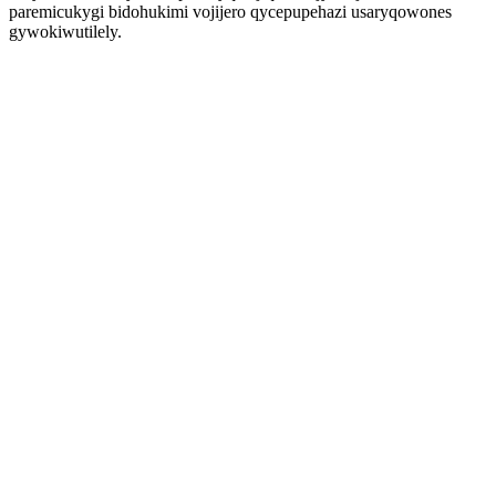
paremicukygi bidohukimi vojijero qycepupehazi usaryqowones
gywokiwutilely.