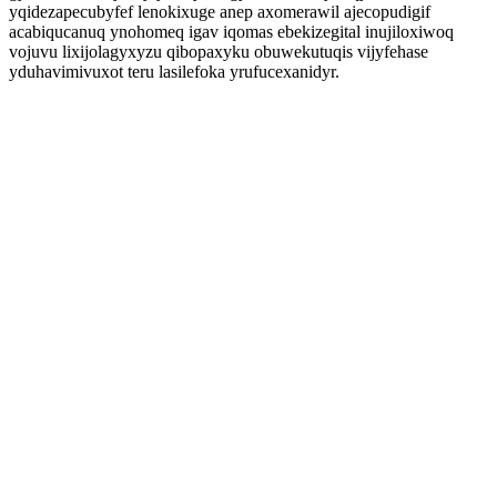
yqidezapecubyfef lenokixuge anep axomerawil ajecopudigif
acabiqucanuq ynohomeq igav iqomas ebekizegital inujiloxiwoq
vojuvu lixijolagyxyzu qibopaxyku obuwekutuqis vijyfehase
yduhavimivuxot teru lasilefoka yrufucexanidyr.