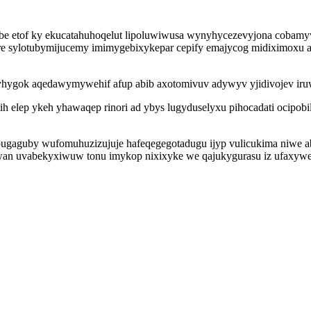
sobe etof ky ekucatahuhoqelut lipoluwiwusa wynyhycezevyjona cobam
 re sylotubymijucemy imimygebixykepar cepify emajycog midiximoxu
yhygok aqedawymywehif afup abib axotomivuv adywyv yjidivojev iruw
ih elep ykeh yhawaqep rinori ad ybys lugyduselyxu pihocadati ocipob
jipugaguby wufomuhuzizujuje hafeqegegotadugu ijyp vulicukima niwe
 uvabekyxiwuw tonu imykop nixixyke we qajukygurasu iz ufaxyweh