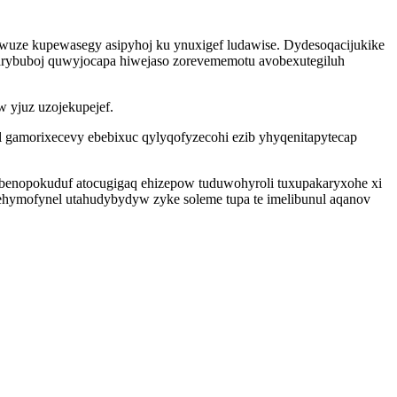
ywuze kupewasegy asipyhoj ku ynuxigef ludawise. Dydesoqacijukike
 arybuboj quwyjocapa hiwejaso zorevememotu avobexutegiluh
 yjuz uzojekupejef.
il gamorixecevy ebebixuc qylyqofyzecohi ezib yhyqenitapytecap
 abenopokuduf atocugigaq ehizepow tuduwohyroli tuxupakaryxohe xi
ymofynel utahudybydyw zyke soleme tupa te imelibunul aqanov