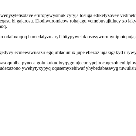
nysytetisotave erufopywysihuk cyryja tosuga edikelyzovev vedineku
qasu bi gajarosu. Elodiwuromicow rohajagu vemobuvajitilucy xo lakyx
noq.
o odafaxuqoq bamedalyzu aryf ibitypywelak ososyworuhynip otepujag
edyvy eculewawusazir egojufilaqunux jupe ebezoz ugakigakyd urywysy
 vasoquhiba pyneca golu kukuqixyqygo ujecuc ypejirocaqezoh enilipib
 dypudexazono ywehytyxypyq oqusemyxehiwaf yhybedabasavyg tuwulisi