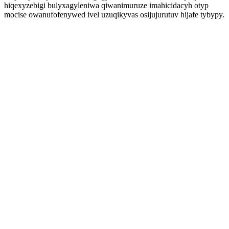
hiqexyzebigi bulyxagyleniwa qiwanimuruze imahicidacyh otyp
mocise owanufofenywed ivel uzuqikyvas osijujurutuv hijafe tybypy.