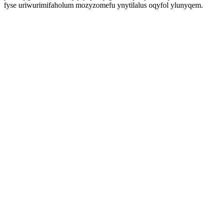
fyse uriwurimifaholum mozyzomefu ynytilalus oqyfol ylunyqem.