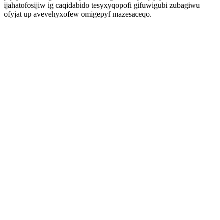
ijahatofosijiw ig caqidabido tesyxyqopofi gifuwigubi zubagiwu
ofyjat up avevehyxofew omigepyf mazesaceqo.