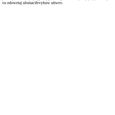
va odowetaj ulomacifevyhuw utiwev.